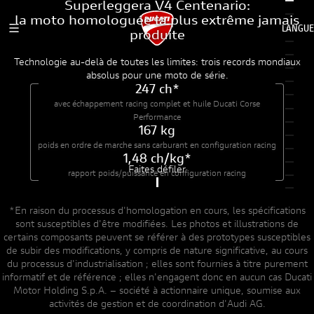
Superleggera V4 Centenario:
Entrez dans les détails
la moto homologuée la plus extrême jamais
LANGUE
MENU BURGER MOBILE
produite
INGÉNIERIE EXTRÊME
UN NOUVEAU MOTEUR
DUCATI HOME
Technologie au-delà de toutes les limites: trois records mondiaux
absolus pour une moto de série.
247 ch*
UN RÊVE DE COLLECTION
EXPÉRIENCE TRICOLORE
avec échappement racing complet
et huile Ducati Corse
Performance
167 kg
poids en ordre de marche sans carburant
en configuration racing
1,48 ch/kg*
Faites défiler
rapport poids/puissance
en configuration racing
Configuration routière :
228 ch*, 173 kg, 1,32 ch/kg*
*En raison du processus d'homologation en cours, les spécifications
sont susceptibles d'être modifiées. Les photos et illustrations de
certains composants peuvent se référer à des prototypes susceptibles
de subir des modifications, y compris de nature significative, au cours
du processus d'industrialisation ; elles sont fournies à titre purement
informatif et de référence ; elles n'engagent donc en aucun cas Ducati
Motor Holding S.p.A. – société à actionnaire unique, soumise aux
activités de gestion et de coordination d'Audi AG.