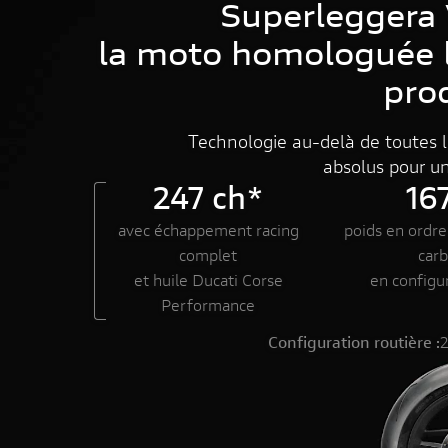
Superleggera 
DUCATI.COM
la moto homologuée l
pro
Technologie au-delà de toutes l
absolus pour un
247 ch*
16
avec échappement racing
poids en ordr
complet
car
et huile Ducati Corse
en configu
Performance
Configuration routière :
2