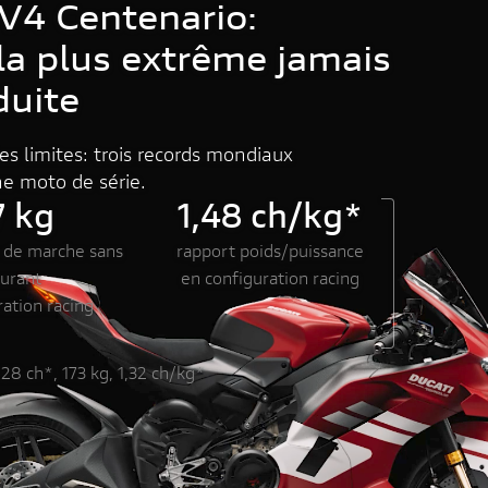
V4 Centenario:
a plus extrême jamais
DUCATI HOME
duite
es limites: trois records mondiaux
e moto de série.
7 kg
1,48 ch/kg*
e de marche sans
rapport poids/puissance
burant
en configuration racing
ration racing
28 ch*, 173 kg, 1,32 ch/kg*